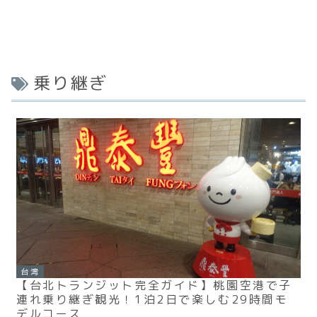
乗り継ぎ
台湾
【台北トランジット完全ガイド】桃園空港で子
連れ乗り継ぎ観光！1泊2日で楽しむ29時間モ
デルコース